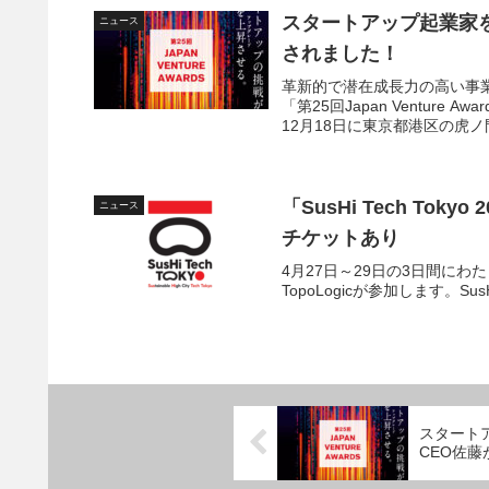
スタートアップ起業家を
ニュース
されました！
革新的で潜在成長力の高い事
「第25回Japan Venture
12月18日に東京都港区の虎ノ門
「SusHi Tech T
ニュース
チケットあり
4月27日～29日の3日間にわたっ
TopoLogicが参加します。SusHi Te
スタートア
CEO佐