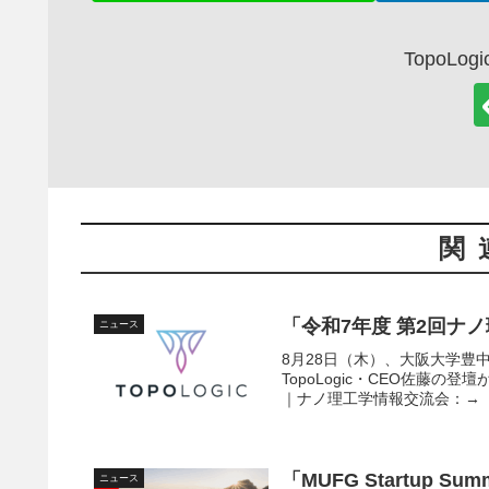
TopoLo
関
「令和7年度 第2回ナ
ニュース
8月28日（木）、大阪大学豊
TopoLogic・CEO佐藤
｜ナノ理工学情報交流会：→「
「MUFG Startup S
ニュース