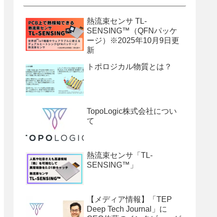
熱流束センサ TL-
SENSING™（QFNパッケ
ージ）※2025年10月9日更
新
トポロジカル物質とは？
TopoLogic株式会社につい
て
熱流束センサ「TL-
SENSING™」
【メディア情報】「TEP
Deep Tech Journal」に