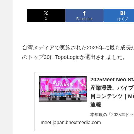
X
Facebook
はてブ
台湾メディアで実施された2025年に最も成長が期待
のトップ30にTopoLogicが選出されました。
2025Meet N
産業浸透、バイブ
目コンテンツ｜Me
速報
本年度の「2025年ト
ス、医療健康テクノロ
meet-japan.bnextmedia.com