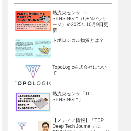
熱流束センサ TL-
SENSING™（QFNパッケ
ージ）※2025年10月9日更
新
トポロジカル物質とは？
TopoLogic株式会社につい
て
熱流束センサ「TL-
SENSING™」
【メディア情報】「TEP
Deep Tech Journal」に