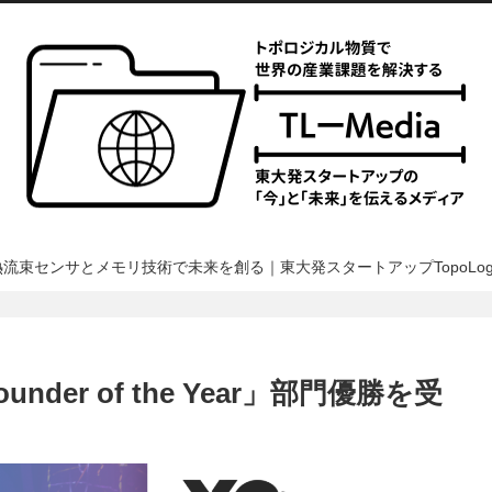
熱流束センサとメモリ技術で未来を創る｜東大発スタートアップTopoLogi
der of the Year」部門優勝を受